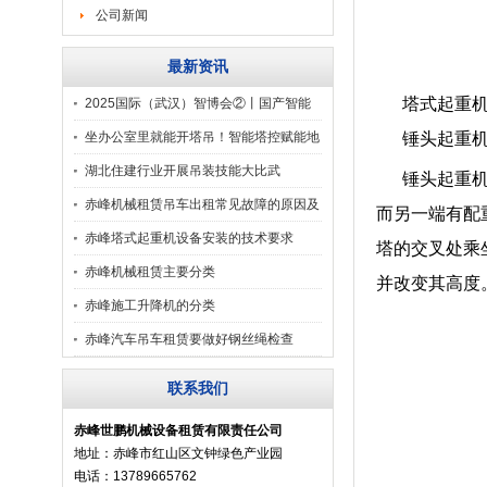
公司新闻
最新资讯
塔式起重
2025国际（武汉）智博会②丨国产智能
塔机：让工
坐办公室里就能开塔吊！智能塔控赋能地
锤头起重
铁建设数智化
湖北住建行业开展吊装技能大比武
锤头起重机是
——“云端工匠”操
赤峰机械租赁吊车出租常见故障的原因及
而另一端有配
排除方法
赤峰塔式起重机设备安装的技术要求
塔的交叉处乘
赤峰机械租赁​主要分类
并改变其高度
赤峰施工升降机的分类
赤峰汽车吊车租赁要做好钢丝绳检查
联系我们
赤峰世鹏机械设备租赁有限责任公司
地址：赤峰市红山区文钟绿色产业园
电话：13789665762